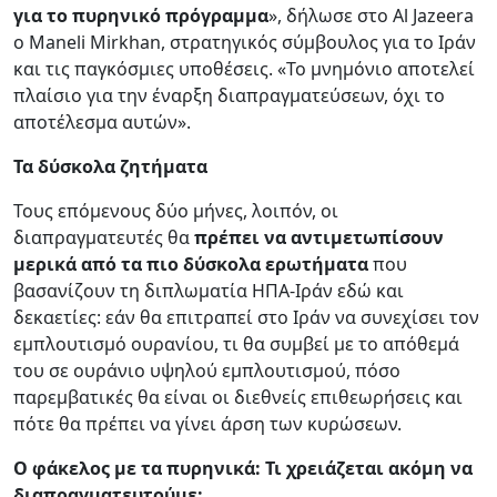
για το πυρηνικό πρόγραμμα
», δήλωσε στο Al Jazeera
ο Maneli Mirkhan, στρατηγικός σύμβουλος για το Ιράν
και τις παγκόσμιες υποθέσεις. «Το μνημόνιο αποτελεί
πλαίσιο για την έναρξη διαπραγματεύσεων, όχι το
αποτέλεσμα αυτών».
Τα δύσκολα ζητήματα
Τους επόμενους δύο μήνες, λοιπόν, οι
διαπραγματευτές θα
πρέπει να αντιμετωπίσουν
μερικά από τα πιο δύσκολα ερωτήματα
που
βασανίζουν τη διπλωματία ΗΠΑ-Ιράν εδώ και
δεκαετίες: εάν θα επιτραπεί στο Ιράν να συνεχίσει τον
εμπλουτισμό ουρανίου, τι θα συμβεί με το απόθεμά
του σε ουράνιο υψηλού εμπλουτισμού, πόσο
παρεμβατικές θα είναι οι διεθνείς επιθεωρήσεις και
πότε θα πρέπει να γίνει άρση των κυρώσεων.
Ο φάκελος με τα πυρηνικά: Τι χρειάζεται ακόμη να
διαπραγματευτούμε;