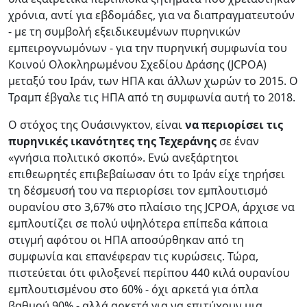
χρόνια, αντί για εβδομάδες, για να διαπραγματευτούν
- με τη συμβολή εξειδικευμένων πυρηνικών
εμπειρογνωμόνων - για την πυρηνική συμφωνία του
Κοινού Ολοκληρωμένου Σχεδίου Δράσης (JCPOA)
μεταξύ του Ιράν, των ΗΠΑ και άλλων χωρών το 2015. Ο
Τραμπ έβγαλε τις ΗΠΑ από τη συμφωνία αυτή το 2018.
Ο στόχος της Ουάσινγκτον, είναι
να περιορίσει τις
πυρηνικές ικανότητες της Τεχεράνης
σε έναν
«γνήσια πολιτικό σκοπό». Ενώ ανεξάρτητοι
επιθεωρητές επιβεβαίωσαν ότι το Ιράν είχε τηρήσει
τη δέσμευσή του να περιορίσει τον εμπλουτισμό
ουρανίου στο 3,67% στο πλαίσιο της JCPOA, άρχισε να
εμπλουτίζει σε πολύ υψηλότερα επίπεδα κάποια
στιγμή αφότου οι ΗΠΑ αποσύρθηκαν από τη
συμφωνία και επανέφεραν τις κυρώσεις. Τώρα,
πιστεύεται ότι φιλοξενεί περίπου 440 κιλά ουρανίου
εμπλουτισμένου στο 60% - όχι αρκετά για όπλα
βαθμού 90% - αλλά αρκετά για να επιτύχουν μια