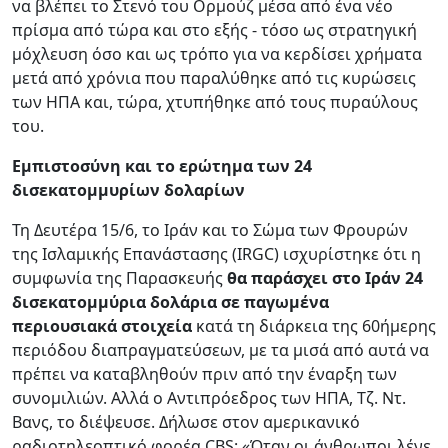
να βλέπει το Στενό του Ορμούζ μέσα από ένα νέο
πρίσμα από τώρα και στο εξής - τόσο ως στρατηγική
μόχλευση όσο και ως τρόπο για να κερδίσει χρήματα
μετά από χρόνια που παραλύθηκε από τις κυρώσεις
των ΗΠΑ και, τώρα, χτυπήθηκε από τους πυραύλους
του.
Εμπιστοσύνη και το ερώτημα των 24
δισεκατομμυρίων δολαρίων
Τη Δευτέρα 15/6, το Ιράν και το Σώμα των Φρουρών
της Ισλαμικής Επανάστασης (IRGC) ισχυρίστηκε ότι η
συμφωνία της Παρασκευής
θα παράσχει στο Ιράν 24
δισεκατομμύρια δολάρια σε παγωμένα
περιουσιακά στοιχεία
κατά τη διάρκεια της 60ήμερης
περιόδου διαπραγματεύσεων, με τα μισά από αυτά να
πρέπει να καταβληθούν πριν από την έναρξη των
συνομιλιών. Αλλά ο Αντιπρόεδρος των ΗΠΑ, Τζ. Ντ.
Βανς, το διέψευσε. Δήλωσε στον αμερικανικό
ραδιοτηλεοπτικό φορέα CBS: «Όταν οι άνθρωποι λένε