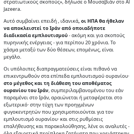
στρατιωτικούς σκοπούς», δήλωσε ο Μουσαβιάν στο Al
Jazeera.
Αυτό συμβαίνει επειδή , ιδανικά
, οι ΗΠΑ θα ήθελαν
να αποκλειστεί το Ιράν από οποιαδήποτε
διαδικασία εμπλουτισμού
- ακόμη και για σκοπούς
πυρηνικής ενέργειας - για περίπου 20 χρόνια. Το
χάσμα μεταξύ των δύο θέσεων, επομένως, είναι
μεγάλο.
Οι υπόλοιπες διαπραγματεύσεις είναι πιθανό να
επικεντρωθούν στα επίπεδα εμπλουτισμού ουρανίου·
στο μέγεθος και τη διάθεση του αποθέματος
ουρανίου του Ιράν
, συμπεριλαμβανομένου του εάν
παραμένει στο Ιράν, αραιώνεται ή μεταφέρεται στο
εξωτερικό· στην τύχη των προηγμένων
φυγοκεντρητών που χρησιμοποιούνται για τον
εμπλουτισμό ουρανίου· και στις ρυθμίσεις
επαλήθευσης και παρακολούθησης, λένε οι αναλυτές -
όλα εξαιρετικά περίπλοκα ζητήματα που χρειάστηκαν