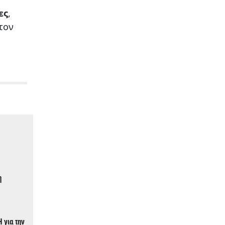
ες
,
τον
η
 για την