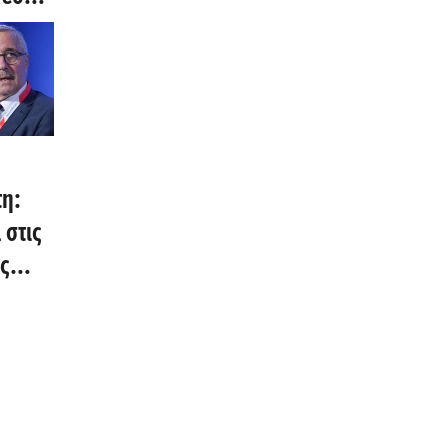
βο -
ς
τη:
στις
ς
 του
υ για