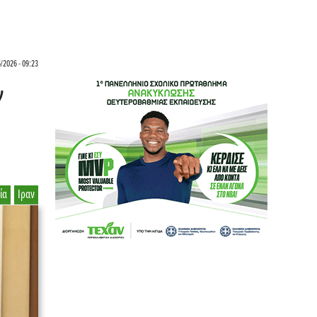
6/2026 - 09:23
ν
ία
Ιραν