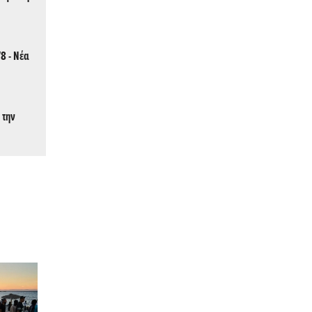
/8 - Νέα
 την