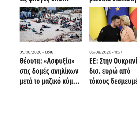
θερμοκρασίες-
πετρελαίου - Ο
κόλαση 40 βαθμών
Zelensky ανεβάζ
(βίντεο)
την πίεση, η Μό
απαντά με μαζικ
αντεπίθεση
05/08/2026 - 13:48
05/08/2026 - 11:57
Θέουτα: «Ασφυξία»
ΕΕ: Στην Ουκρανί
στις δομές ανηλίκων
δισ. ευρώ από
μετά το μαζικό κύμα
τόκους δεσμευμ
αφίξεων από το
ρωσικών
Μαρόκο
περιουσιακών
στοιχείων