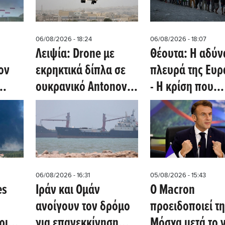
06/08/2026 - 18:24
06/08/2026 - 18:07
Λειψία: Drone με
Θέουτα: Η αδύν
ον
εκρηκτικά δίπλα σε
πλευρά της Ευ
ουκρανικό Antonov
- Η κρίση που
διά
που μετέφερε
αποκάλυψε πό
ers)
πυρομαχικά
ευάλωτα είναι τ
σύνορα της ΕΕ
06/08/2026 - 16:31
05/08/2026 - 15:43
es
Ιράν και Ομάν
Ο Macron
ανοίγουν τον δρόμο
προειδοποιεί τη
ρια
για επανεκκίνηση
Μόσχα μετά το 