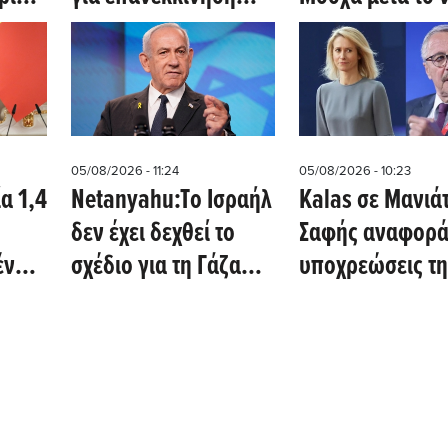
των Στενών του
χτύπημα στο Κίε
ει
Ορμούζ - Συμφωνία-
Στο τραπέζι νέε
σχα
κλειδί 60 ημερών
κυρώσεις
ή
05/08/2026 - 11:24
05/08/2026 - 10:23
α 1,4
Netanyahu:Tο Ισραήλ
Kalas σε Μανιά
δεν έχει δεχθεί το
Σαφής αναφορά 
ένων
σχέδιο για τη Γάζα
υποχρεώσεις τη
που υποστηρίζεται
Τουρκίας έναντι
από την Ουάσινγκτον
διεθνούς δικαίο
την "Γαλάζια
Πατρίδα"