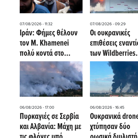
07/08/2026 - 11:32
07/08/2026 - 09:29
Ιράν: Φήμες θέλουν
Οι ουκρανικές
τον Μ. Khamenei
επιθέσεις εναντί
πολύ κοντά στο
των Wildberries
θάνατο
χτυπούν την καρ
της Ρωσίας (Reut
06/08/2026 - 17:00
06/08/2026 - 16:45
Πυρκαγιές σε Σερβία
Ουκρανικά dron
και Αλβανία: Μάχη με
χτύπησαν δύο
τις φλόγες υπό
ρωσικά διυλιστή