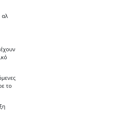
 αλ
έχουν
ικό
όμενες
ρε το
ξη