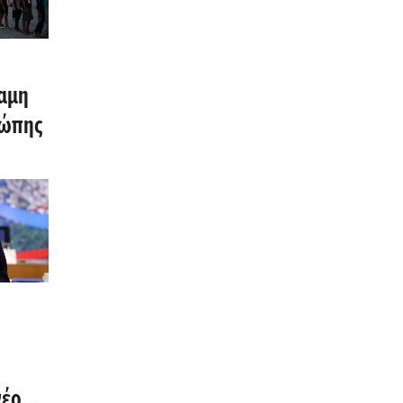
αμη
ρώπης
σο
α
νέο