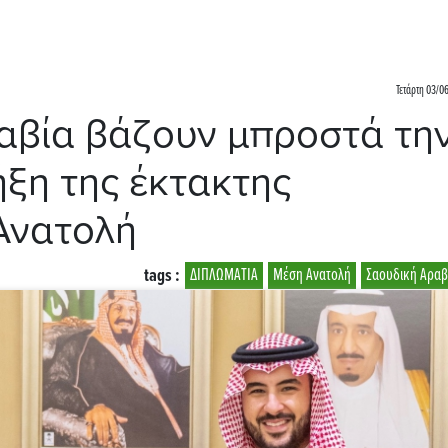
Τετάρτη 03/0
ραβία βάζουν μπροστά τη
ήξη της έκτακτης
Ανατολή
tags :
ΔΙΠΛΩΜΑΤΙΑ
Μέση Ανατολή
Σαουδική Αραβ