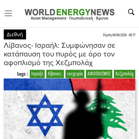
Asset Management · Γεωπολιτική · Άμυνα
Διεθνή
Πέμπτη 04/06/2026 - 08:17
Λίβανος- Ισραήλ: Συμφώνησαν σε
κατάπαυση του πυρός με όρο τον
αφοπλισμό της Χεζμπολάχ
tags :
Ισραήλ
Λίβανος:
εκεχειρία
ΑΦΟΠΛΙΣΜΟΣ
Χεζμπολάχ