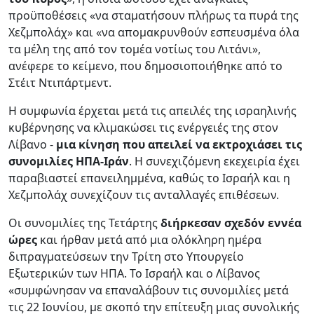
προϋποθέσεις «να σταματήσουν πλήρως τα πυρά της
Χεζμπολάχ» και «να απομακρυνθούν εσπευσμένα όλα
τα μέλη της από τον τομέα νοτίως του Λιτάνι»,
ανέφερε το κείμενο, που δημοσιοποιήθηκε από το
Στέιτ Ντιπάρτμεντ.
Η συμφωνία έρχεται μετά τις απειλές της ισραηλινής
κυβέρνησης να κλιμακώσει τις ενέργειές της στον
Λίβανο -
μια κίνηση που απειλεί να εκτροχιάσει τις
συνομιλίες ΗΠΑ-Ιράν
. Η συνεχιζόμενη εκεχειρία έχει
παραβιαστεί επανειλημμένα, καθώς το Ισραήλ και η
Χεζμπολάχ συνεχίζουν τις ανταλλαγές επιθέσεων.
Οι συνομιλίες της Τετάρτης
διήρκεσαν σχεδόν εννέα
ώρες
και ήρθαν μετά από μια ολόκληρη ημέρα
διπραγματεύσεων την Τρίτη στο Υπουργείο
Εξωτερικών των ΗΠΑ. Το Ισραήλ και ο Λίβανος
«συμφώνησαν να επαναλάβουν τις συνομιλίες μετά
τις 22 Ιουνίου, με σκοπό την επίτευξη μιας συνολικής