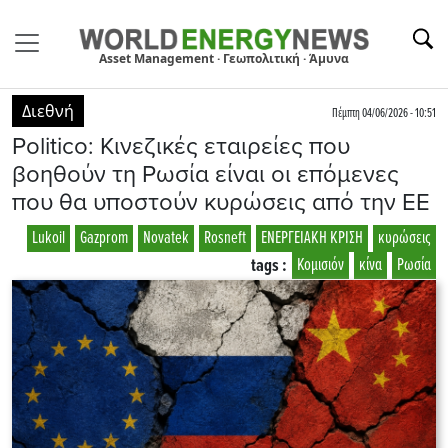
Asset Management · Γεωπολιτική · Άμυνα
Διεθνή
Πέμπτη 04/06/2026 - 10:51
Politico: Κινεζικές εταιρείες που
βοηθούν τη Ρωσία είναι οι επόμενες
που θα υποστούν κυρώσεις από την ΕΕ
Lukoil
Gazprom
Novatek
Rosneft
ΕΝΕΡΓΕΙΑΚΗ ΚΡΙΣΗ
κυρώσεις
tags :
Κομισιόν
κίνα
Ρωσία