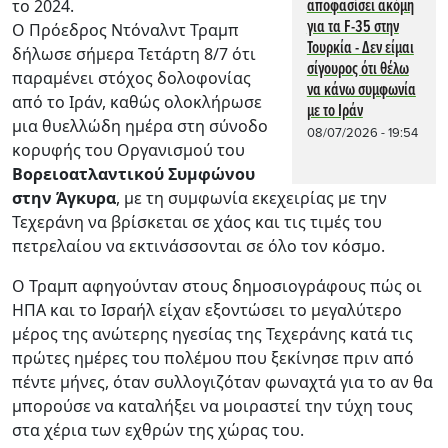
το 2024.
αποφασίσει ακόμη
για τα F-35 στην
Ο Πρόεδρος Ντόναλντ Τραμπ
Τουρκία - Δεν είμαι
δήλωσε σήμερα Τετάρτη 8/7 ότι
σίγουρος ότι θέλω
παραμένει στόχος δολοφονίας
να κάνω συμφωνία
από το Ιράν, καθώς ολοκλήρωσε
με το Ιράν
μια θυελλώδη ημέρα στη σύνοδο
08/07/2026 - 19:54
κορυφής του Οργανισμού του
Βορειοατλαντικού Συμφώνου
στην Άγκυρα
, με τη συμφωνία εκεχειρίας με την
Τεχεράνη να βρίσκεται σε χάος και τις τιμές του
πετρελαίου να εκτινάσσονται σε όλο τον κόσμο.
Ο Τραμπ αφηγούνταν στους δημοσιογράφους πώς οι
ΗΠΑ και το Ισραήλ είχαν εξοντώσει το μεγαλύτερο
μέρος της ανώτερης ηγεσίας της Τεχεράνης κατά τις
πρώτες ημέρες του πολέμου που ξεκίνησε πριν από
πέντε μήνες, όταν συλλογιζόταν φωναχτά για το αν θα
μπορούσε να καταλήξει να μοιραστεί την τύχη τους
στα χέρια των εχθρών της χώρας του.