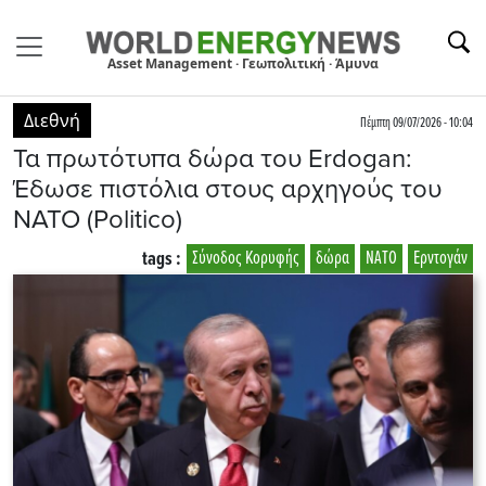
Asset Management · Γεωπολιτική · Άμυνα
Διεθνή
Πέμπτη 09/07/2026 - 10:04
Τα πρωτότυπα δώρα του Erdogan:
Έδωσε πιστόλια στους αρχηγούς του
ΝΑΤΟ (Politico)
tags :
Σύνοδος Κορυφής
δώρα
ΝΑΤΟ
Ερντογάν