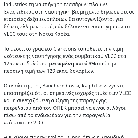
Industries τη ναυπήγηση τεσσάρων πλοίων.
Ένας ειδικός στη ναυπηγική βιομηχανία δήλωσε ότι οι
εταιρείες δεξαμενόπλοιων θα ανταγωνίζονται για
θέσεις ελλιμενισμού, εάν θέλουν να ναυπηγήσουν τα
VLCC τους στη Νότια Κορέα.
Το μεσιτικό γραφείο Clarksons τοποθετεί την τιμή
νεότευκτης ναυπήγησης ενός συμβατικού VLCC στα
125 εκατ. δολάρια,
μειωμένη κατά 3%
από την
περσινή τιμή των 129 εκατ. δολαρίων.
Ο αναλυτής της Banchero Costa, Ralph Leszczynski,
υποστηρίζει ότι οι σημερινές ισχυρές τιμές των VLCC
και η συνεχιζόμενη αύξηση της παραγωγής
πετρελαίου από τον ΟΠΕΚ μπορεί να είναι οι λόγοι
πίσω από το ενδιαφέρον για την παραγγελία
νεότευκτων VLCC.
«Οι κύριοι παραγωγοί του Opec, όπως η Σαουδική