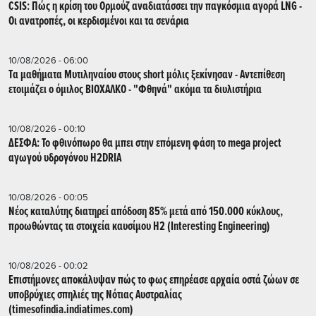
CSIS: Πώς η κρίση του Ορμούζ αναδιατάσσει την παγκόσμια αγορά LNG -
Οι ανατροπές, οι κερδισμένοι και τα σενάρια
10/08/2026 - 06:00
Tα μαθήματα Μυτιληναίου στους short μόλις ξεκίνησαν - Αντεπίθεση
ετοιμάζει ο όμιλος ΒΙΟΧΑΛΚΟ - "Φθηνά" ακόμα τα διυλιστήρια
10/08/2026 - 00:10
ΔΕΣΦΑ: Το φθινόπωρο θα μπει στην επόμενη φάση το mega project
αγωγού υδρογόνου H2DRIA
10/08/2026 - 00:05
Nέος καταλύτης διατηρεί απόδοση 85% μετά από 150.000 κύκλους,
προωθώντας τα στοιχεία καυσίμου H2 (Interesting Engineering)
10/08/2026 - 00:02
Επιστήμονες αποκάλυψαν πώς το φως επηρέασε αρχαία οστά ζώων σε
υποβρύχιες σπηλιές της Νότιας Αυστραλίας
(timesofindia.indiatimes.com)