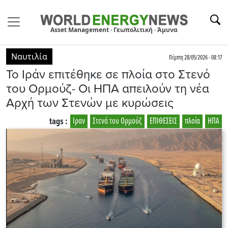
Asset Management · Γεωπολιτική · Άμυνα
Ναυτιλία
Πέμπτη 28/05/2026 - 08:17
Το Ιράν επιτέθηκε σε πλοία στο Στενό
του Ορμούζ- Οι ΗΠΑ απειλούν τη νέα
Αρχή των Στενών με κυρώσεις
tags :
Ιραν
Στενά του Ορμούζ
ΕΠΙΘΕΣΕΙΣ
πλοία
ΗΠΑ