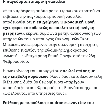
Η παγκόσμια εμπορική ναυτιλία
«Η πιο πρόσφατη απόπειρα του ιρανικού στρατού να
εκβιάσει την παγκόσμια εμπορική ναυτιλία
αποδεικνύει ότι
η επιχείρηση ‘Οικονομική Οργή’
έχει φέρει το καθεστώς σε απελπιστική ανάγκη
μετρητών
», έκρινε, σύμφωνα με την ανακοίνωση των
υπηρεσιών του, ο υπουργός Οικονομικών Σκοτ
Μπέσεντ, αναφερόμενος στην οικονομική πτυχή της
επίθεσης εναντίον της Ισλαμικής Δημοκρατίας
-γνωστή ως «Επιχείρηση Επική Οργή»- από την 28η
Φεβρουαρίου.
Η ανακοίνωση του υπουργείου
απειλεί επίσης με
την επιβολή κυρώσεων
όλους όσοι καταβάλουν τέλη
διέλευσης, διότι θα θεωρηθεί ότι «παρέχουν
υποστήριξη στους Φρουρούς της Επανάστασης» και
«ωφελούνται από υπηρεσίες τους».
Επίθεση με πυραύλους και drones εναντίον του