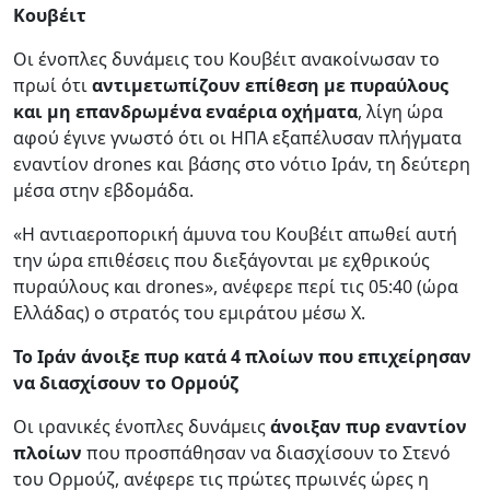
Κουβέιτ
Οι ένοπλες δυνάμεις του Κουβέιτ ανακοίνωσαν το
πρωί ότι
αντιμετωπίζουν επίθεση με πυραύλους
και μη επανδρωμένα εναέρια οχήματα
, λίγη ώρα
αφού έγινε γνωστό ότι οι ΗΠΑ εξαπέλυσαν πλήγματα
εναντίον drones και βάσης στο νότιο Ιράν, τη δεύτερη
μέσα στην εβδομάδα.
«Η αντιαεροπορική άμυνα του Κουβέιτ απωθεί αυτή
την ώρα επιθέσεις που διεξάγονται με εχθρικούς
πυραύλους και drones», ανέφερε περί τις 05:40 (ώρα
Ελλάδας) ο στρατός του εμιράτου μέσω X.
Το Ιράν άνοιξε πυρ κατά 4 πλοίων που επιχείρησαν
να διασχίσουν το Ορμούζ
Οι ιρανικές ένοπλες δυνάμεις
άνοιξαν πυρ εναντίον
πλοίων
που προσπάθησαν να διασχίσουν το Στενό
του Ορμούζ, ανέφερε τις πρώτες πρωινές ώρες η