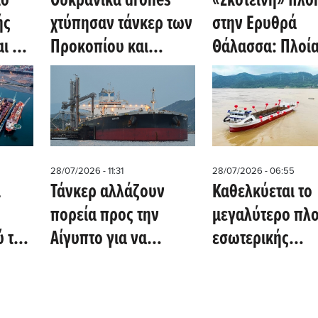
ιο
Ουκρανικά drones
«Σκοτεινή» πλο
ής
χτύπησαν τάνκερ των
στην Ερυθρά
ι σε
Προκοπίου και
Θάλασσα: Πλοί
αση
Αλαφούζου στη
απενεργοποιού
ικό
Μαύρη Θάλασσα
AIS, ανάμεσα το
ρμούζ
ελληνικά
28/07/2026 - 11:31
28/07/2026 - 06:55
ι
Τάνκερ αλλάζουν
Καθελκύεται το
πορεία προς την
μεγαλύτερο πλο
 της
Αίγυπτο για να
εσωτερικής
αποφύγουν τους
μεταφοράς
Χούθι
εμπορευμάτων 
υδρογόνο στην 