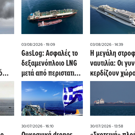
03/08/2026 - 19:09
03/08/2026 - 14:39
GasLog: Ασφαλές το
Η μεγάλη στροφ
υ
δεξαμενόπλοιο LNG
ναυτιλία: Οι γυ
ό
μετά από περιστατικό
κερδίζουν χώρο
 του
στα Στενά του Ορμούζ
έναν
ανδροκρατούμε
κλάδο
30/07/2026 - 16:10
30/07/2026 - 13:58