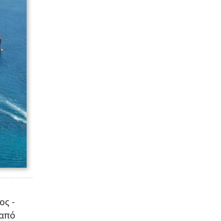
ος -
 από