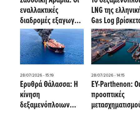
Σαουδική Αραβία: Οι
Το δεξαμενόπλο
εναλλακτικές
LNG της ελληνικ
διαδρομές εξαγωγών
Gas Log βρίσκετα
πετρελαίου φτάνουν
σταθερή κατάστ
στα όρια
μετά το περιστατ
δυναμικότητας και
στο Στενό του Ο
ασφάλειας
(Reuters)
28/07/2026 - 15:19
28/07/2026 - 14:15
Ερυθρά Θάλασσα: Η
EY-Parthenon: Ο
κίνηση
προοπτικές
δεξαμενόπλοιων
μετασχηματισμού
υποχωρεί στο
ελληνικής
χαμηλότερο μηνών -
ναυπηγικής
Παραμένει η απειλή
βιομηχανίας σε