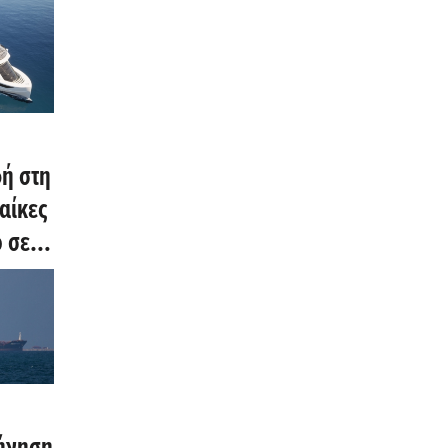
ή στη
ναίκες
 σε
νο