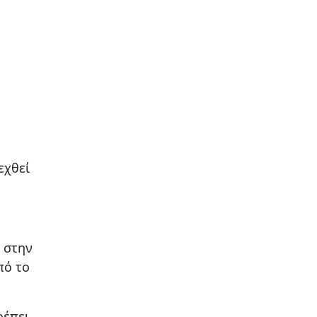
εχθεί
- στην
πό το
ρέπει