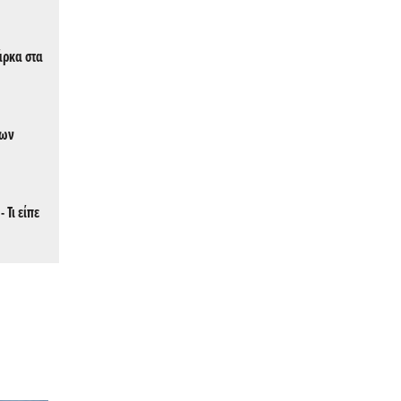
άρκα στα
των
 Τι είπε