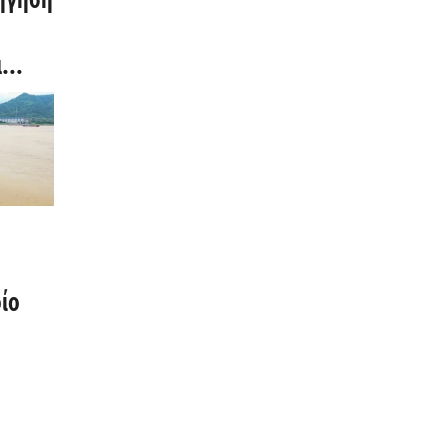
ήγηση
α
ν το
υς
ίο
με
Κίνα