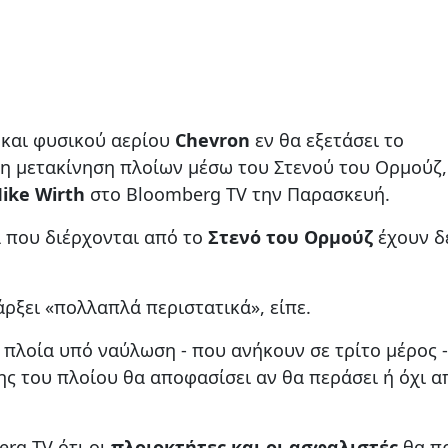
 και φυσικού αερίου
Chevron
εν θα εξετάσει το
η μετακίνηση πλοίων μέσω του Στενού του Ορμούζ,
ike Wirth
στο Bloomberg TV την Παρασκευή.
α που διέρχονται από το
Στενό του Ορμούζ
έχουν δ
ρξει «πολλαπλά περιστατικά», είπε.
ι πλοία υπό ναύλωση - που ανήκουν σε τρίτο μέρος 
της του πλοίου θα αποφασίσει αν θα περάσει ή όχι α
rg TV ότι οι
πλοιοκτήτες και οι ασφαλιστές
θα π