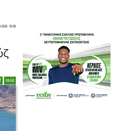
/2026 - 19:00
ούζ
Ζ
πλοία