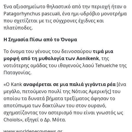
Ένα αξιοσημείωτο θηλαστικό από την περιοχή ήταν ο
Patagorhynchus pascuali, ένα ημι-υδρόβιο μονοτρήμα
που σχετίζεται με τις σύγχρονες έχιδνες και
πλατύποδες.
Η Σημασία Πίσω από το Όνομα
Το όνομα του γένους του δεινοσαύρου
τιμά μια
μορφή από τη μυθολογία των Aonikenk
, της
νοτιότερης ομάδας του ιθαγενούς λαού Tehuelche της
Παταγονίας.
«Ο Kank
αναφέρεται σε μια παλιά γιγάντια ρέα
[ένα
μεγάλο, πετούμενο πουλί της Νότιας Αμερικής] του
οποίου τα δυνατά βήματα τρεξίματος άφησαν το
αποτύπωμα των δακτύλων του στον ουρανό,
σχηματίζοντας τον αστερισμό που είναι γνωστός ως
Choiols», εξηγεί ο Δρ. Μότα.
www.worldenergynews.gr