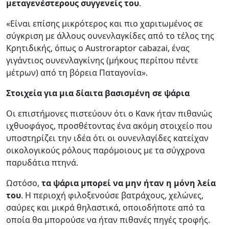
μεταγενέστερους συγγενείς του
.
«Είναι επίσης μικρότερος και πιο χαριτωμένος σε
σύγκριση με άλλους ουνενλαγκίδες από το τέλος της
Κρητιδικής, όπως ο Austroraptor cabazai, ένας
γιγάντιος ουνενλαγκίνης (μήκους περίπου πέντε
μέτρων) από τη βόρεια Παταγονία».
Στοιχεία για μια δίαιτα βασισμένη σε ψάρια
Οι επιστήμονες πιστεύουν ότι ο Κανκ ήταν πιθανώς
ιχθυοφάγος, προσθέτοντας ένα ακόμη στοιχείο που
υποστηρίζει την ιδέα ότι οι ουνενλαγίδες κατείχαν
οικολογικούς ρόλους παρόμοιους με τα σύγχρονα
παρυδάτια πτηνά.
Ωστόσο,
τα ψάρια μπορεί να μην ήταν η μόνη λεία
του
. Η περιοχή φιλοξενούσε βατράχους, χελώνες,
σαύρες και μικρά θηλαστικά, οποιοδήποτε από τα
οποία θα μπορούσε να ήταν πιθανές πηγές τροφής.