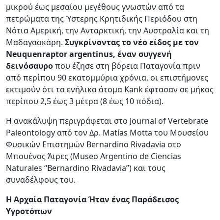
μικρού έως μεσαίου μεγέθους γνωστών από τα
πετρώματα της Ύστερης Κρητιδικής Περιόδου στη
Νότια Αμερική, την Ανταρκτική, την Αυστραλία και τη
Μαδαγασκάρη.
Συγκρίνοντας το νέο είδος με τον
Neuquenraptor argentinus, έναν συγγενή
δεινόσαυρο
που έζησε στη βόρεια Παταγονία πριν
από περίπου 90 εκατομμύρια χρόνια, οι επιστήμονες
εκτιμούν ότι τα ενήλικα άτομα Kank έφτασαν σε μήκος
περίπου 2,5 έως 3 μέτρα (8 έως 10 πόδια).
Η ανακάλυψη περιγράφεται στο Journal of Vertebrate
Paleontology από τον Δρ. Matías Motta του Μουσείου
Φυσικών Επιστημών Bernardino Rivadavia στο
Μπουένος Άιρες (Museo Argentino de Ciencias
Naturales “Bernardino Rivadavia”) και τους
συναδέλφους του.
Η Αρχαία Παταγονία Ήταν ένας Παράδεισος
Υγροτόπων