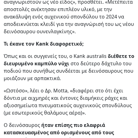
αναγνωριστούν ως νέο είδος», προσθέτει. «Μετέπειτα
αποστολές ανέκτησαν επιπλέον υλικό, με την
ανακάλυψη ενός αυχενικού σπονδύλου το 2024 να
αποδεικνύεται κλειδί για την αναγνώρισή του ως νέου
δεινόσαυρου ουνενλαγκίνης».
Τι έκανε τον Kank διαφορετικό;
Όπως και οι συγγενείς του, ο Kank australis
διέθετε το
διευρυμένο καμπύλο νύχι
στο δεύτερο δάχτυλο του
ποδιού που συνήθως συνδέεται με δεινόσαυρους που
μοιάζουν με αρπακτικά.
«Ωστόσο», λέει ο Δρ. Motta, «διαφέρει στο ότι έχει
δόντια με αιχμηρές και έντονες διαμήκεις ράχες και
αξιοσημείωτα πνευματικούς αυχενικούς σπονδύλους
(με εσωτερικούς θαλάμους αέρα)».
Ο δεινόσαυρος
ήταν επίσης πιο ελαφριά
κατασκευασμένος από ορισμένους από τους