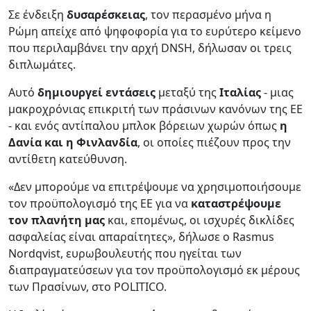
Σε ένδειξη
δυσαρέσκειας
, τον περασμένο μήνα η
Ρώμη απείχε από ψηφοφορία για το ευρύτερο κείμενο
που περιλαμβάνει την αρχή DNSH, δήλωσαν οι τρεις
διπλωμάτες.
Αυτό
δημιουργεί εντάσεις
μεταξύ της
Ιταλίας
- μιας
μακροχρόνιας επικριτή των πράσινων κανόνων της ΕΕ
- και ενός αντίπαλου μπλοκ βόρειων χωρών όπως
η
Δανία και η Φινλανδία
, οι οποίες πιέζουν προς την
αντίθετη κατεύθυνση.
«Δεν μπορούμε να επιτρέψουμε να χρησιμοποιήσουμε
τον προϋπολογισμό της ΕΕ για να
καταστρέψουμε
τον πλανήτη μας
και, επομένως, οι ισχυρές δικλίδες
ασφαλείας είναι απαραίτητες», δήλωσε ο Rasmus
Nordqvist, ευρωβουλευτής που ηγείται των
διαπραγματεύσεων για τον προϋπολογισμό εκ μέρους
των Πρασίνων, στο POLITICO.