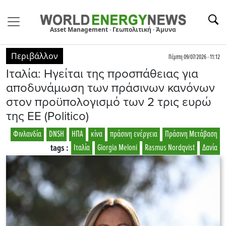
Asset Management · Γεωπολιτική · Άμυνα
Περιβάλλον
Πέμπτη 09/07/2026 - 11:12
Ιταλία: Ηγείται της προσπάθειας για
αποδυνάμωση των πράσινων κανόνων
στον προϋπολογισμό των 2 τρις ευρώ
της ΕΕ (Politico)
Φινλανδία
DNSH
ΗΠΑ
κίνα
πράσινη ενέργεια
Πράσινη Μετάβαση
tags :
Ιταλία
Giorgia Meloni
Rasmus Nordqvist
Δανία