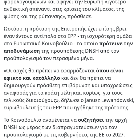
φορολογουμένων και αφήνει την Ευρώπη λιγότερο
ανθεκτική απέναντι στις κρίσεις του κλίματος, της
φύσης και της ρύπανσης», πρόσθεσε.
Ωστόσο, η πρόταση της Επιτροπής έχει επίσης βρει
έναν έντονο αντίπαλο στο EPP - τη ισχυρότερη ομάδα
στο Ευρωπαϊκό Κοινοβούλιο - το οποίο
πρότεινε την
αποδυνάμωση
της προϋπόθεσης DNSH από τον
προϋπολογισμό τον περασμένο μήνα.
«Οι αρχές θα πρέπει να εφαρμόζονται
όπου είναι
εφικτό και κατάλληλο
και δεν θα πρέπει να
δημιουργούν πρόσθετη επιβάρυνση και υποχρεώσεις
αναφοράς για τα κράτη μέλη και, κυρίως, για τους
τελικούς δικαιούχους», δήλωσε ο Janusz Lewandowski,
ευρωβουλευτής του EPP που ηγήθηκε της πρότασης.
Το Κοινοβούλιο αναμένεται να
συζητήσει
την αρχή
DNSH ως μέρος των διαπραγματεύσεων για τον
προϋπολογισμό με τις κυβερνήσεις της ΕΕ το 2027.