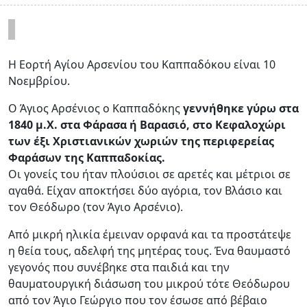
Η Εορτή Αγίου Αρσενίου του Καππαδόκου είναι 10
Νοεμβρίου.
Ο Άγιος Αρσένιος ο Καππαδόκης
γεννήθηκε γύρω στα
1840 μ.Χ. στα Φάρασα ή Βαρασιό, στο Κεφαλοχώρι
των έξι Χριστιανικών χωριών της περιφερείας
Φαράσων της Καππαδοκίας.
Οι γονείς του ήταν πλούσιοι σε αρετές και μέτριοι σε
αγαθά. Είχαν αποκτήσει δύο αγόρια, τον Βλάσιο και
τον Θεόδωρο (τον Άγιο Αρσένιο).
Από μικρή ηλικία έμειναν ορφανά και τα προστάτεψε
η θεία τους, αδελφή της μητέρας τους. Ένα θαυμαστό
γεγονός που συνέβηκε στα παιδιά και την
θαυματουργική διάσωση του μικρού τότε Θεόδωρου
από τον Άγιο Γεώργιο που τον έσωσε από βέβαιο