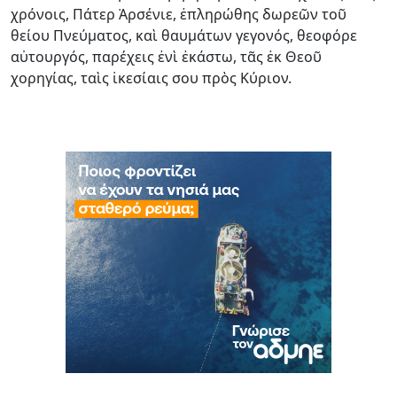
χρόνοις, Πάτερ Ἀρσένιε, ἐπληρώθης δωρεῶν τοῦ
θείου Πνεύματος, καὶ θαυμάτων γεγονός, θεοφόρε
αὐτουργός, παρέχεις ἐνὶ ἐκάστω, τᾶς ἐκ Θεοῦ
χορηγίας, ταὶς ἰκεσίαις σου πρὸς Κύριον.