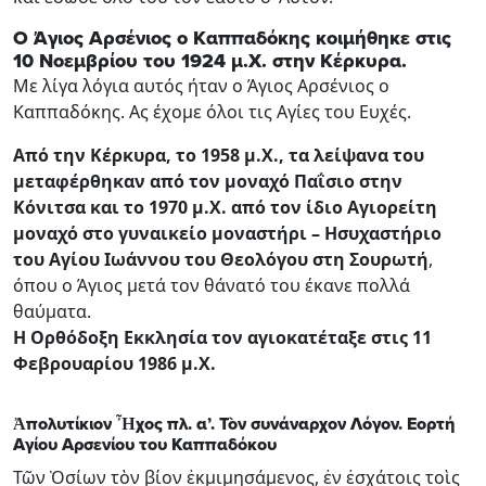
Ο Άγιος Αρσένιος ο Καππαδόκης κοιμήθηκε στις
10 Νοεμβρίου του 1924 μ.Χ. στην Κέρκυρα.
Με λίγα λόγια αυτός ήταν ο Άγιος Αρσένιος ο
Καππαδόκης. Ας έχομε όλοι τις Αγίες του Ευχές.
Από την Κέρκυρα, το 1958 μ.Χ., τα λείψανα του
μεταφέρθηκαν από τον μοναχό Παΐσιο στην
Κόνιτσα και το 1970 μ.Χ. από τον ίδιο Αγιορείτη
μοναχό στο γυναικείο μοναστήρι – Ησυχαστήριο
του Αγίου Ιωάννου του Θεολόγου στη Σουρωτή
,
όπου ο Άγιος μετά τον θάνατό του έκανε πολλά
θαύματα.
Η Ορθόδοξη Εκκλησία τον αγιοκατέταξε στις 11
Φεβρουαρίου 1986 μ.Χ.
Ἀπολυτίκιον Ἦχος πλ. α’. Τὸν συνάναρχον Λόγον. Εορτή
Αγίου Αρσενίου του Καππαδόκου
Τῶν Ὁσίων τὸν βίον ἐκμιμησάμενος, ἐν ἐσχάτοις τοὶς