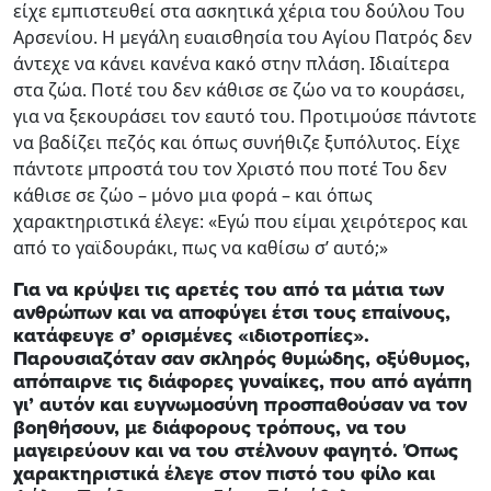
είχε εμπιστευθεί στα ασκητικά χέρια του δούλου Του
Αρσενίου. Η μεγάλη ευαισθησία του Αγίου Πατρός δεν
άντεχε να κάνει κανένα κακό στην πλάση. Ιδιαίτερα
στα ζώα. Ποτέ του δεν κάθισε σε ζώο να το κουράσει,
για να ξεκουράσει τον εαυτό του. Προτιμούσε πάντοτε
να βαδίζει πεζός και όπως συνήθιζε ξυπόλυτος. Είχε
πάντοτε μπροστά του τον Χριστό που ποτέ Του δεν
κάθισε σε ζώο – μόνο μια φορά – και όπως
χαρακτηριστικά έλεγε: «Εγώ που είμαι χειρότερος και
από το γαϊδουράκι, πως να καθίσω σ’ αυτό;»
Για να κρύψει τις αρετές του από τα μάτια των
ανθρώπων και να αποφύγει έτσι τους επαίνους,
κατάφευγε σ’ ορισμένες «ιδιοτροπίες».
Παρουσιαζόταν σαν σκληρός θυμώδης, οξύθυμος,
απόπαιρνε τις διάφορες γυναίκες, που από αγάπη
γι’ αυτόν και ευγνωμοσύνη προσπαθούσαν να τον
βοηθήσουν, με διάφορους τρόπους, να του
μαγειρεύουν και να του στέλνουν φαγητό. Όπως
χαρακτηριστικά έλεγε στον πιστό του φίλο και