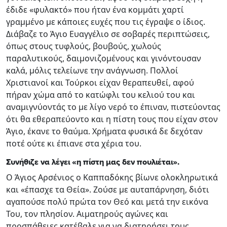
έδιδε «φυλακτό» που ήταν ένα κομμάτι χαρτί
γραμμένο με κάποιες ευχές που τις έγραψε ο ίδιος.
Διάβαζε το Άγιο Ευαγγέλιο σε σοβαρές περιπτώσεις,
όπως στους τυφλούς, βουβούς, χωλούς
παραλυτικούς, δαιμονιζομένους και γινόντουσαν
καλά, μόλις τελείωνε την ανάγνωση. Πολλοί
Χριστιανοί και Τούρκοι είχαν θεραπευθεί, αφού
πήραν χώμα από το κατώφλι του κελιού του και
αναμιγνύοντάς το με λίγο νερό το έπιναν, πιστεύοντας
ότι θα εθεραπεύοντο και η πίστη τους που είχαν στον
Άγιο, έκανε το θαύμα. Χρήματα φυσικά δε δεχόταν
ποτέ ούτε κι έπιανε στα χέρια του.
Συνήθιζε να λέγει «η πίστη μας δεν πουλιέται».
Ο Άγιος Αρσένιος ο Καππαδόκης βίωνε ολοκληρωτικά
και «έπασχε τα Θεία». Ζούσε με αυταπάρνηση, διότι
αγαπούσε πολύ πρώτα τον Θεό και μετά την εικόνα
Του, τον πλησίον. Αιματηρούς αγώνες και
προσπάθειες κατέβαλε για να διατηρήσει τους