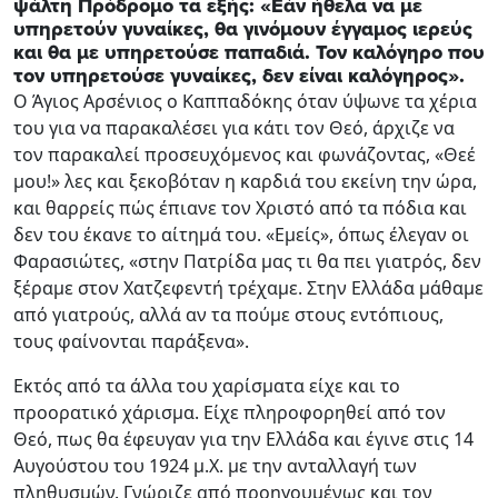
ψάλτη Πρόδρομο τα εξής: «Εάν ήθελα να με
υπηρετούν γυναίκες, θα γινόμουν έγγαμος ιερεύς
και θα με υπηρετούσε παπαδιά. Τον καλόγηρο που
τον υπηρετούσε γυναίκες, δεν είναι καλόγηρος».
Ο Άγιος Αρσένιος ο Καππαδόκης όταν ύψωνε τα χέρια
του για να παρακαλέσει για κάτι τον Θεό, άρχιζε να
τον παρακαλεί προσευχόμενος και φωνάζοντας, «Θεέ
μου!» λες και ξεκοβόταν η καρδιά του εκείνη την ώρα,
και θαρρείς πώς έπιανε τον Χριστό από τα πόδια και
δεν του έκανε το αίτημά του. «Εμείς», όπως έλεγαν οι
Φαρασιώτες, «στην Πατρίδα μας τι θα πει γιατρός, δεν
ξέραμε στον Χατζεφεντή τρέχαμε. Στην Ελλάδα μάθαμε
από γιατρούς, αλλά αν τα πούμε στους εντόπιους,
τους φαίνονται παράξενα».
Εκτός από τα άλλα του χαρίσματα είχε και το
προορατικό χάρισμα. Είχε πληροφορηθεί από τον
Θεό, πως θα έφευγαν για την Ελλάδα και έγινε στις 14
Αυγούστου του 1924 μ.Χ. με την ανταλλαγή των
πληθυσμών. Γνώριζε από προηγουμένως και τον