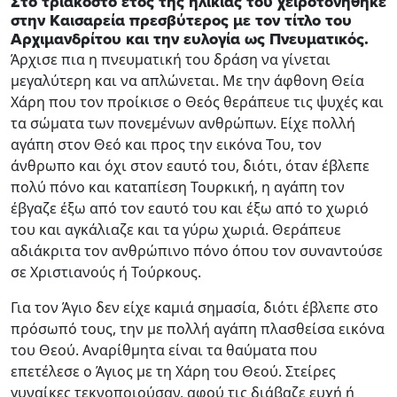
Στο τριακοστό έτος της ηλικίας του χειροτονήθηκε
στην Καισαρεία πρεσβύτερος με τον τίτλο του
Αρχιμανδρίτου και την ευλογία ως Πνευματικός.
Άρχισε πια η πνευματική του δράση να γίνεται
μεγαλύτερη και να απλώνεται. Με την άφθονη Θεία
Χάρη που τον προίκισε ο Θεός θεράπευε τις ψυχές και
τα σώματα των πονεμένων ανθρώπων. Είχε πολλή
αγάπη στον Θεό και προς την εικόνα Του, τον
άνθρωπο και όχι στον εαυτό του, διότι, όταν έβλεπε
πολύ πόνο και καταπίεση Τουρκική, η αγάπη τον
έβγαζε έξω από τον εαυτό του και έξω από το χωριό
του και αγκάλιαζε και τα γύρω χωριά. Θεράπευε
αδιάκριτα τον ανθρώπινο πόνο όπου τον συναντούσε
σε Χριστιανούς ή Τούρκους.
Για τον Άγιο δεν είχε καμιά σημασία, διότι έβλεπε στο
πρόσωπό τους, την με πολλή αγάπη πλασθείσα εικόνα
του Θεού. Αναρίθμητα είναι τα θαύματα που
επετέλεσε ο Άγιος με τη Χάρη του Θεού. Στείρες
γυναίκες τεκνοποιούσαν, αφού τις διάβαζε ευχή ή