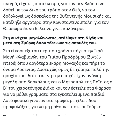
πνιγμό, είχε ως αποτέλεσμα, για τον μεν Βλάσιο να
δοθεί με τον δικό του τρόπο στον Θεό, να τον
δοξολογεί ως δάσκαλος της Βυζαντινής Μουσικής και
κατέληξε αργότερα στην Κωνσταντινούπολη, για τον
Θεόδωρο δε να θέλει να γίνει καλόγερος.
Στη συνέχεια μεγαλώνοντας, στάλθηκε στη Νίγδη και
μετά στη Σμύρνη όπου τέλειωσε τις σπουδές του.
Στα είκοσι έξι του περίπου χρόνια πήγε στην Ιερά
Μονή Φλαβιανών του Τιμίου Προδρόμου (Ζιντζί-
Ντερέ) όπου αργότερα εκάρη Μοναχός και πήρε το
όνομα Αρσένιος. Δυστυχώς όμως δε χάρηκε πολύ την
ησυχία του, διότι εκείνη την εποχή είχαν ανάγκη
μεγάλη από δασκάλους και ο Μητροπολίτης Παΐσιος ο
Β’, τον χειροτόνησε Διάκο και τον έστειλε στα Φάρασα
για να μάθει γράμματα στα εγκαταλειμμένα παιδιά.
Αυτό φυσικά γινόταν στα κρυφά, με χίλιες δυο
προφυλάξεις, για να μη μάθουν τίποτε οι Τούρκοι.