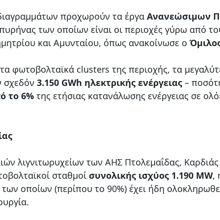
οδιαγραμμάτων προχωρούν τα έργα
Ανανεώσιμων 
 πυρήνας των οποίων είναι οι περιοχές γύρω από το
ημητρίου και Αμυνταίου, όπως ανακοίνωσε ο
Όμιλος
τα φωτοβολταϊκά clusters της περιοχής, τα μεγαλύτ
ν σχεδόν
3.150 GWh ηλεκτρικής ενέργειας
– ποσότ
ό το 6%
της ετήσιας κατανάλωσης ενέργειας σε ολ
ίας
αιών λιγνιτωρυχείων των ΑΗΣ Πτολεμαΐδας, Καρδιάς
ωτοβολταϊκοί σταθμοί
συνολικής ισχύος 1.190 MW
, 
των οποίων (περίπου το 90%) έχει ήδη ολοκληρωθε
ουργία.