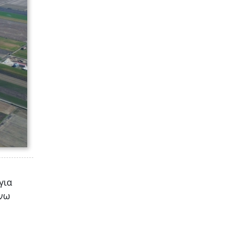
για
άνω