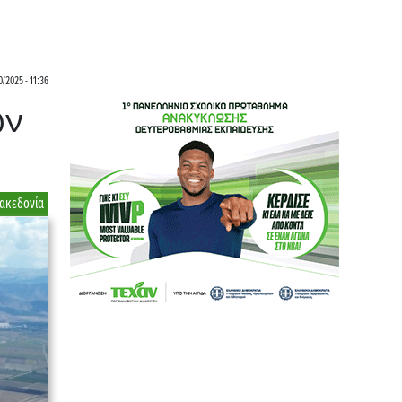
0/2025 - 11:36
ών
ακεδονία