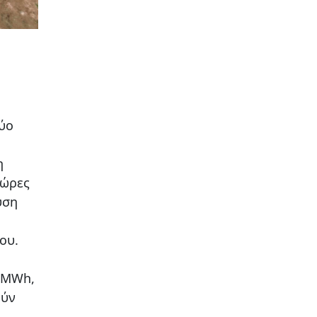
δύο
η
 ώρες
ύση
ου.
6 MWh,
ούν