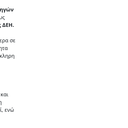
Πηγών
υς
 ΔΕΗ.
ερα σε
ητα
όκληρη
 και
η
ί, ενώ