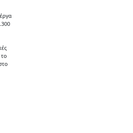
 έργα
.300
κές
 το
στο