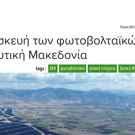
Πέμπτη 09/1
ασκευή των φωτοβολταϊκ
Δυτική Μακεδονία
tags :
ΔΕΗ
φωτοβολταϊκά
ηλιακή ενέργεια
Δυτική Μ