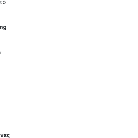
τό
ng
ν
νες