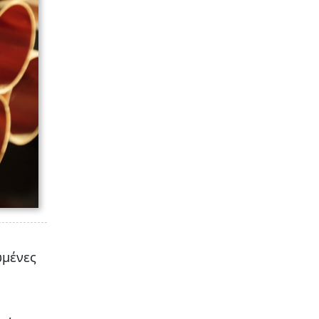
ωμένες
ς