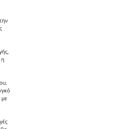
την
ς
γής,
 η
ου,
νγκό
 με
γές