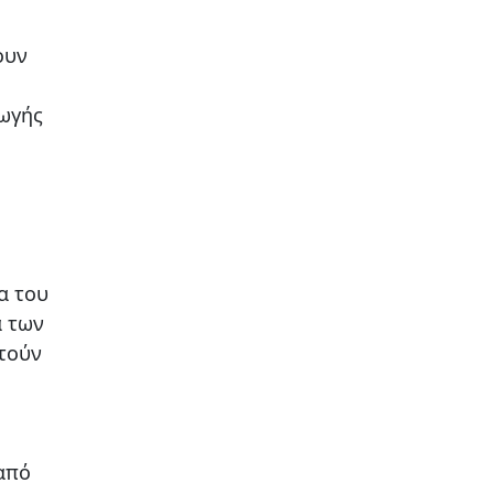
ουν
γωγής
α του
α των
στούν
 από