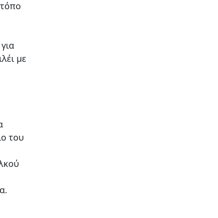
 τόπο
 για
λέι με
α
ιο του
αλκού
α.