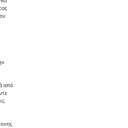
 θα
τας
τον
ην
ιά από
ντε
ις
τονης