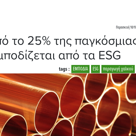
Παρασκευή 10/10
ό το 25% της παγκόσμια
ποδίζεται από τα ESG
tags :
ΕΜΠΟΔΙΑ
ESG
παραγωγή χαλκού