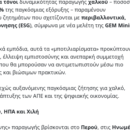
α τόνοι
δυναμικότητας παραγωγής
χαλκού
– ποσοσ
5%
της παγκόσμιας εξόρυξης – παραμένουν
ω ζητημάτων που σχετίζονται με
περιβαλλοντικά,
ρνησης (ESG
), σύμφωνα με νέα μελέτη της
GEM Mini
νικά εμπόδια, αυτά τα «μποτιλιαρίσματα» προκύπτου
, έλλειψη εμπιστοσύνης και ανεπαρκή συμμετοχή
που θα μπορούσαν να αντιμετωπιστούν μέσω πιο
 και βιώσιμων πρακτικών.
εχώς αυξανόμενης παγκόσμιας ζήτησης για χαλκό,
νάπτυξης των ΑΠΕ και της ψηφιακής οικονομίας.
, ΗΠΑ και Χιλή
νης» παραγωγής βρίσκονται στο
Περού
, στις
Ηνωμέ