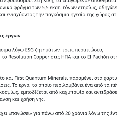
εια εφοδιασμού. Στη Χιλή, τα «παγωμένα» αποθέματα
νικό φράγμα των 5,5 εκατ. τόνων ετησίως, οδηγών
και ενισχύοντας την παγκόσμια ηγεσία της χώρας σ
ις έργων
σιμα λόγω ESG ζητημάτων, τρεις περιπτώσεις
 το Resolution Copper στις ΗΠΑ και το El Pachón στ
into και First Quantum Minerals, παραμένει στα χαρτ
ίσεις. Το έργο, το οποίο περιλαμβάνει ένα από τα πέ
οσμίως, εμποδίζεται από καχυποψία και αντιδράσε
ανση και χρήση γης.
έχει «παγώσει» για πάνω από 20 χρόνια λόγω της έν