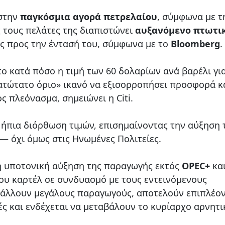
 στην
παγκόσμια αγορά πετρελαίου
, σύμφωνα με τ
ς τους πελάτες της διαπιστώνει
αυξανόμενο πτωτι
ως προς την έντασή του, σύμφωνα με το
Bloomberg
.
ο κατά πόσο η τιμή των 60 δολαρίων ανά βαρέλι γι
κατώτατο όριο» ικανό να εξισορροπήσει προσφορά κ
ς πλεόνασμα, σημειώνει η Citi.
 ήπια διόρθωση τιμών, επισημαίνοντας την αύξηση 
— όχι όμως στις Ηνωμένες Πολιτείες.
 η υποτονική αύξηση της παραγωγής εκτός
OPEC+
και
ου καρτέλ σε συνδυασμό με τους εντεινόμενους
βάλλουν μεγάλους παραγωγούς, αποτελούν επιπλέο
ές και ενδέχεται να μεταβάλουν το κυρίαρχο αρνητι