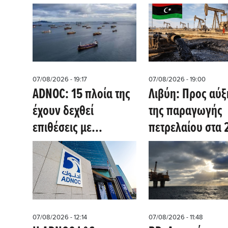
07/08/2026 - 19:17
07/08/2026 - 19:00
ADNOC: 15 πλοία της
Λιβύη: Προς αύ
έχουν δεχθεί
της παραγωγής
επιθέσεις με
πετρελαίου στα 
πυραύλους και
εκατ. βαρέλια τη
drones - Aυξάνονται
ημέρα στις αρχές
οι κίνδυνοι στα Στενά
2030
του Ορμούζ
07/08/2026 - 12:14
07/08/2026 - 11:48