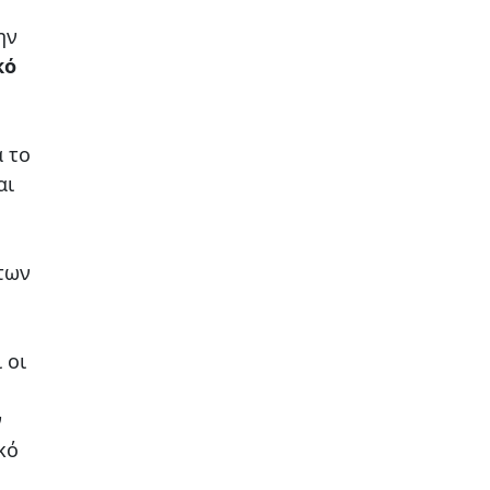
ην
κό
α το
αι
των
 οι
ν
κό