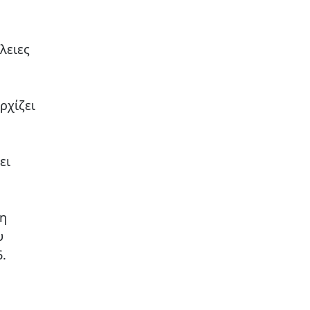
λειες
ρχίζει
ει
 η
υ
6.