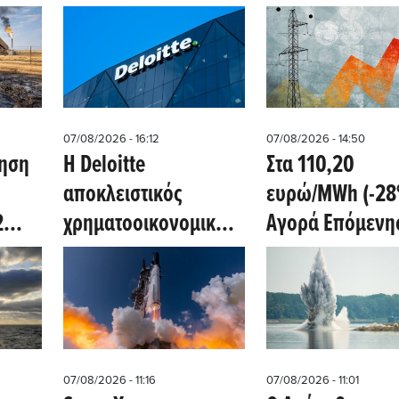
07/08/2026 - 16:12
07/08/2026 - 14:50
ξηση
Η Deloitte
Στα 110,20
αποκλειστικός
ευρώ/MWh (-28
2
χρηματοοικονομικός
Αγορά Επόμενη
ν
σύμβουλος της ΔΕΗ
Ημέρας αύριο
 του
για την είσοδό στην
8/8/2026
πολωνική αγορά
ενέργειας
07/08/2026 - 11:16
07/08/2026 - 11:01