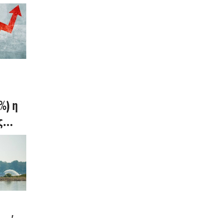
%) η
ς