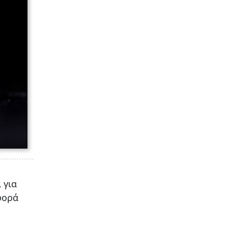
 για
φορά