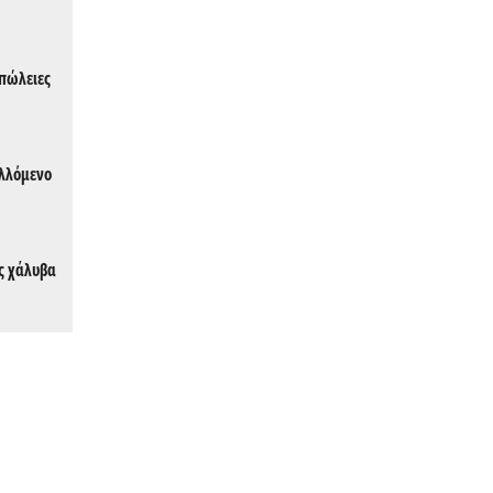
απώλειες
αλλόμενο
ης χάλυβα