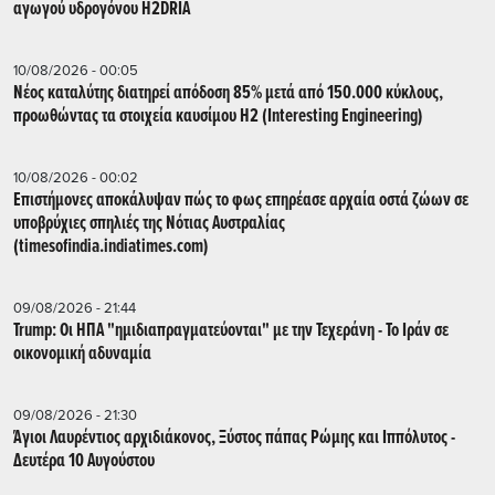
αγωγού υδρογόνου H2DRIA
10/08/2026 - 00:05
Nέος καταλύτης διατηρεί απόδοση 85% μετά από 150.000 κύκλους,
προωθώντας τα στοιχεία καυσίμου H2 (Interesting Engineering)
10/08/2026 - 00:02
Επιστήμονες αποκάλυψαν πώς το φως επηρέασε αρχαία οστά ζώων σε
υποβρύχιες σπηλιές της Νότιας Αυστραλίας
(timesofindia.indiatimes.com)
09/08/2026 - 21:44
Trump: Οι ΗΠΑ "ημιδιαπραγματεύονται" με την Τεχεράνη - Το Ιράν σε
οικονομική αδυναμία
09/08/2026 - 21:30
Άγιοι Λαυρέντιος αρχιδιάκονος, Ξύστος πάπας Ρώμης και Ιππόλυτος -
Δευτέρα 10 Αυγούστου