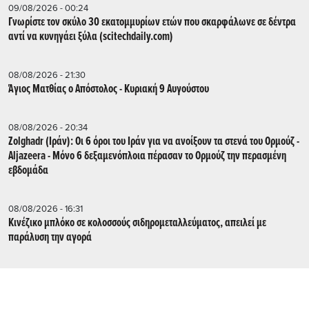
09/08/2026 - 00:24
Γνωρίστε τον σκύλο 30 εκατομμυρίων ετών που σκαρφάλωνε σε δέντρα
αντί να κυνηγάει ξύλα (scitechdaily.com)
08/08/2026 - 21:30
Άγιος Ματθίας ο Απόστολος - Κυριακή 9 Αυγούστου
08/08/2026 - 20:34
Zolghadr (Ιράν): Οι 6 όροι του Ιράν για να ανοίξουν τα στενά του Ορμούζ -
Aljazeera - Mόνο 6 δεξαμενόπλοια πέρασαν το Ορμούζ την περασμένη
εβδομάδα
08/08/2026 - 16:31
Κινέζικο μπλόκο σε κολοσσούς σιδηρομεταλλεύματος, απειλεί με
παράλυση την αγορά