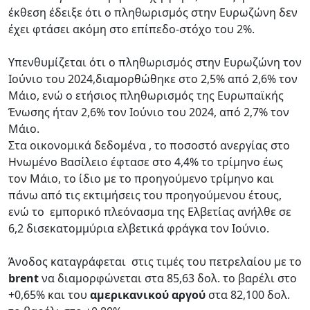
έκθεση έδειξε ότι ο πληθωρισμός στην Ευρωζώνη δεν
έχει φτάσει ακόμη στο επίπεδο-στόχο του 2%.
Υπενθυμίζεται ότι ο πληθωρισμός στην Ευρωζώνη τον
Ιούνιο του 2024,διαμορθώθηκε στο 2,5% από 2,6% τον
Μάιο, ενώ ο ετήσιος πληθωρισμός της Ευρωπαϊκής
Ένωσης ήταν 2,6% τον Ιούνιο του 2024, από 2,7% τον
Μάιο.
Στα οικονομικά δεδομένα , το ποσοστό ανεργίας στο
Ηνωμένο Βασίλειο έφτασε στο 4,4% το τρίμηνο έως
τον Μάιο, το ίδιο με το προηγούμενο τρίμηνο και
πάνω από τις εκτιμήσεις του προηγούμενου έτους,
ενώ το εμπορικό πλεόνασμα της Ελβετίας ανήλθε σε
6,2 δισεκατομμύρια ελβετικά φράγκα τον Ιούνιο.
Άνοδος καταγράφεται στις τιμές του πετρελαίου με το
brent
να διαμορφώνεται στα 85,63 δολ. το βαρέλι στο
+0,65% και του
αμερικανικού αργού
στα 82,100 δολ.