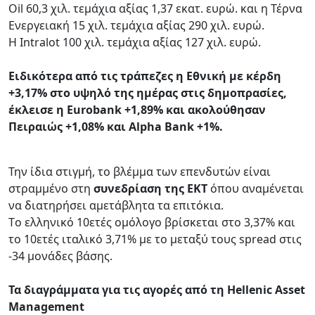
Oil 60,3 χιλ. τεμάχια αξίας 1,37 εκατ. ευρώ. και η Τέρνα
Ενεργειακή 15 χιλ. τεμάχια αξίας 290 χιλ. ευρώ.
Η Intralot 100 χιλ. τεμάχια αξίας 127 χιλ. ευρώ.
Ειδικότερα από τις τράπεζες η Εθνική με κέρδη
+3,17% στο υψηλό της ημέρας στις δημοπρασίες,
έκλεισε η Eurobank +1,89% και ακολούθησαν
Πειραιώς +1,08% και Alpha Bank +1%.
Την ίδια στιγμή, το βλέμμα των επενδυτών είναι
στραμμένο στη
συνεδρίαση της ΕΚΤ
όπου αναμένεται
να διατηρήσει αμετάβλητα τα επιτόκια.
Tο ελληνικό 10ετές ομόλογο βρίσκεται στο 3,37% και
το 10ετές ιταλικό 3,71% με το μεταξύ τους spread στις
-34 μονάδες βάσης.
Τα διαγράμματα για τις αγορές από τη Hellenic Asset
Management