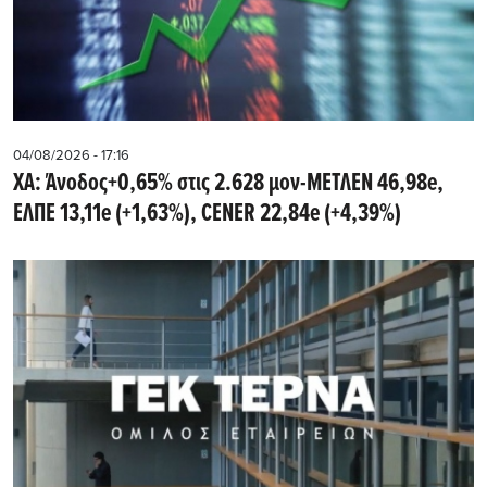
04/08/2026 - 17:16
ΧΑ: Άνοδος+0,65% στις 2.628 μον-ΜΕΤΛΕΝ 46,98e,
ΕΛΠΕ 13,11e (+1,63%), CENER 22,84e (+4,39%)