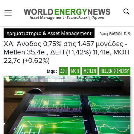
Asset Management · Γεωπολιτική · Άμυνα
Χρηματιστηριο & Asset Management
Πέμπτη 18/07/2024 - 13:20
ΧΑ: Άνοδος 0,75% στις 1.457 μονάδες -
Metlen 35,4e , ΔΕΗ (+1,42%) 11,41e, ΜΟΗ
22,7e (+0,62%)
tags :
ΔΕΗ
ΜΟΗ
METLEN
HELLENiQ ENERGY