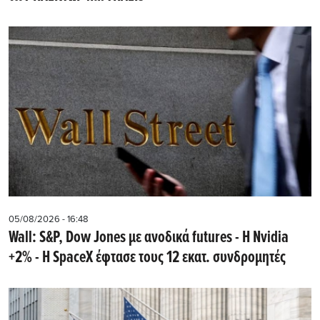
05/08/2026 - 16:48
Wall: S&P, Dow Jones με ανοδικά futures - Η Nvidia
+2% - Η SpaceX έφτασε τους 12 εκατ. συνδρομητές