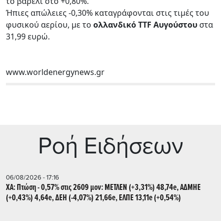
το βαρέλι στο +0,80%.
Ήπιες απώλειες -0,30% καταγράφονται στις τιμές του
φυσικού αερίου, με το
ολλανδικό TTF Αυγούστου
στα
31,99 ευρώ.
www.worldenergynews.gr
Ρoή Ειδήσεων
06/08/2026 - 17:16
ΧΑ: Πτώση - 0,57% στις 2609 μον: ΜΕΤΛΕΝ (+3,31%) 48,74e, ΑΔΜΗΕ
(+0,43%) 4,64e, ΔΕΗ (-4,07%) 21,66e, ΕΛΠΕ 13,11e (+0,54%)