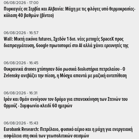
06/08/2026 - 17:00
Πυρκαγιές σε Σερβία και Αλβανία: Μάχη με τις φλόγες υπό θερμοκρασίες-
κόλαση 40 βαθμών (βίντεο)
06/08/2026 - 16:57
Wall: Μικτή εικόνα futures, Σχεδόν 1 δισ. νέες μετοχές SpaceX προς
διαπραγμάτευση, Google πρωτοπορεί στο AI αλλά χάνει ερευνητές της
06/08/2026 - 16:45
Ουκρανικά drones χτύπησαν δύο ρωσικά διυλιστήρια πετρελαίου - Ο
Zelensky ανεβάζει την πίεση, η Μόσχα απαντά με μαζική αντεπίθεση
06/08/2026 - 16:31
Ιράν και Ομάν ανοίγουν τον δρόμο για επανεκκίνηση των Στενών του
Ορμούζ - Συμφωνία-κλειδί 60 ημερών
06/08/2026 - 15:43
Eurobank Research: Πετρέλαιο, φυσικό αέριο και η μάχη για ενεργειακή
ασφάλεια στη σκιά των γεωπολιτικών σεισμών