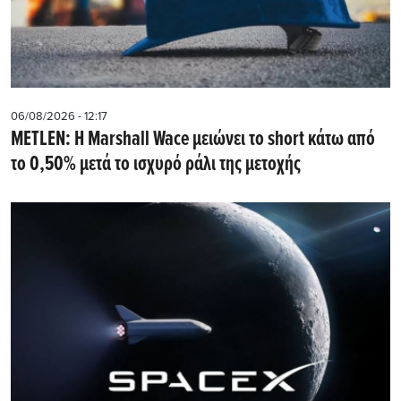
06/08/2026 - 12:17
METLEN: Η Marshall Wace μειώνει το short κάτω από
το 0,50% μετά το ισχυρό ράλι της μετοχής