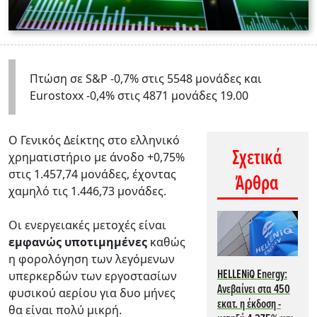
Πτώση σε S&P -0,7% στις 5548 μονάδες και
Eurostoxx -0,4% στις 4871 μονάδες 19.00
Ο Γενικός Δείκτης στο ελληνικό
Σχετικά
χρηματιστήριο με άνοδο +0,75%
στις 1.457,74 μονάδες, έχοντας
Άρθρα
χαμηλό τις 1.446,73 μονάδες.
Οι ενεργειακές μετοχές είναι
εμφανώς υποτιμημένες
καθώς
η φορολόγηση των λεγόμενων
HELLENiQ Energy:
υπερκερδών των εργοστασίων
Ανεβαίνει στα 450
φυσικού αερίου για δυο μήνες
εκατ. η έκδοση -
θα είναι πολύ μικρή.