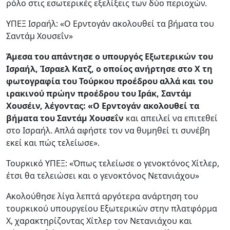
ρόλο στις εσωτερικές εξελίξεις των δύο περιοχών.
ΥΠΕΞ Ισραήλ: «Ο Ερντογάν ακολουθεί τα βήματα του
Σαντάμ Χουσεΐν»
Άμεσα του απάντησε ο υπουργός Εξωτερικών του
Ισραήλ, Ίσραελ Κατζ, ο οποίος ανήρτησε στο Χ τη
φωτογραφία του Τούρκου προέδρου αλλά και του
ιρακινού πρώην προέδρου του Ιράκ, Σαντάμ
Χουσέιν, λέγοντας: «Ο Ερντογάν ακολουθεί τα
βήματα του Σαντάμ Χουσεΐν
και απειλεί να επιτεθεί
στο Ισραήλ. Απλά αφήστε τον να θυμηθεί τι συνέβη
εκεί και πώς τελείωσε».
Τουρκικό ΥΠΕΞ: «Όπως τελείωσε ο γενοκτόνος Χίτλερ,
έτσι θα τελειώσει και ο γενοκτόνος Νετανιάχου»
Ακολούθησε λίγα λεπτά αργότερα ανάρτηση του
τουρκικού υπουργείου Εξωτερικών στην πλατφόρμα
Χ, χαρακτηρίζοντας Χίτλερ τον Νετανιάχου και