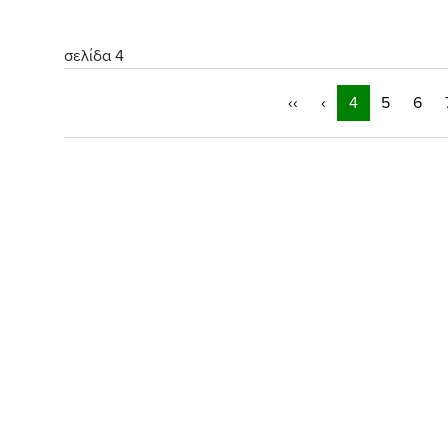
σελίδα 4
‹‹
‹
4
5
6