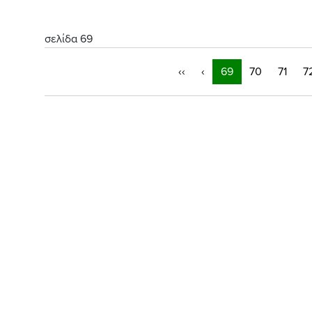
σελίδα 69
‹‹
‹
69
70
71
7