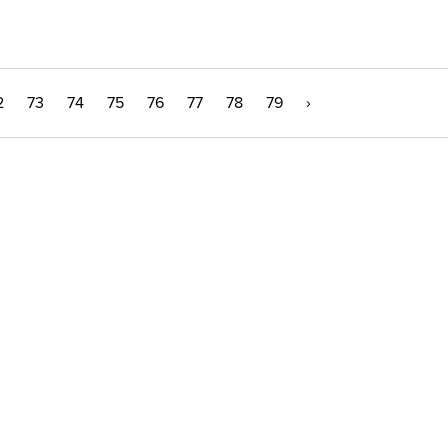
2
73
74
75
76
77
78
79
›