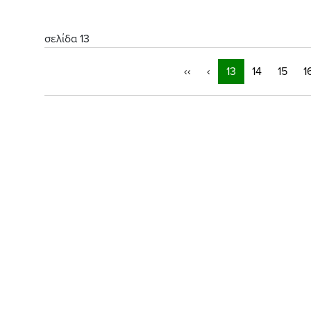
σελίδα 13
‹‹
‹
13
14
15
1