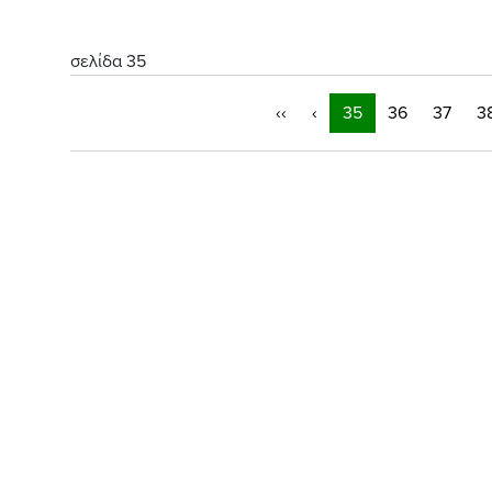
σελίδα 35
‹‹
‹
35
36
37
3