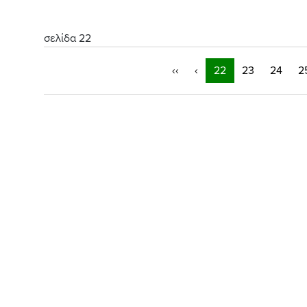
σελίδα 22
‹‹
‹
22
23
24
2