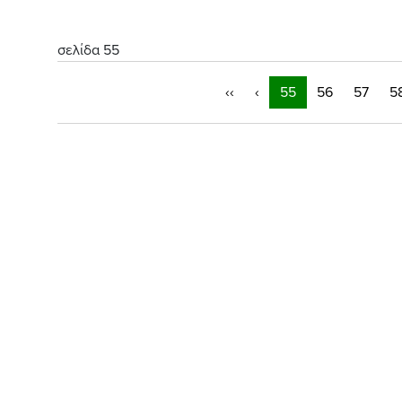
σελίδα 55
‹‹
‹
55
56
57
5