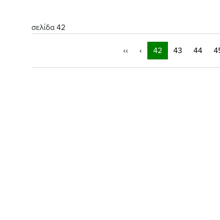
σελίδα 42
‹‹
‹
42
43
44
4