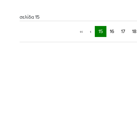
σελίδα 15
‹‹
‹
15
16
17
18