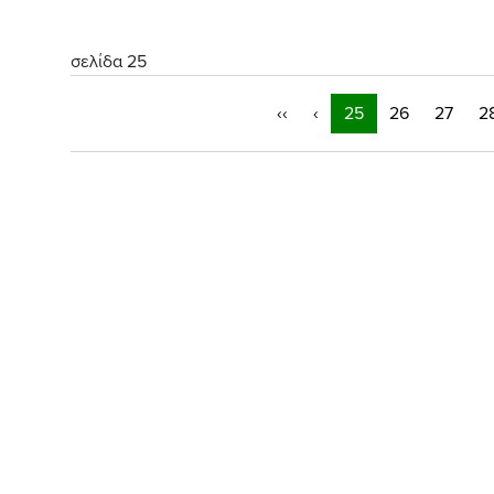
σελίδα 25
‹‹
‹
25
26
27
2