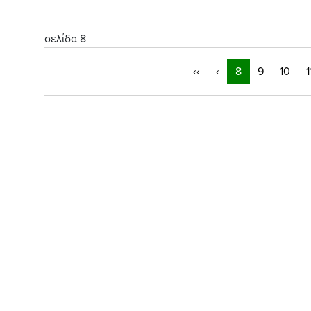
σελίδα 8
‹‹
‹
8
9
10
1