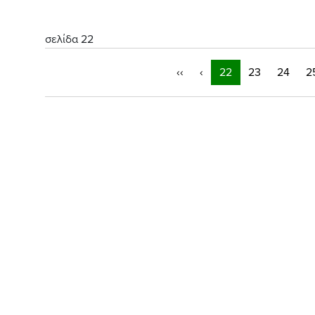
σελίδα 22
‹‹
‹
22
23
24
2