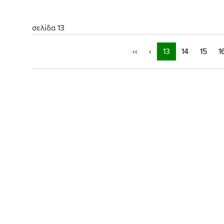
σελίδα 13
‹‹
‹
13
14
15
1