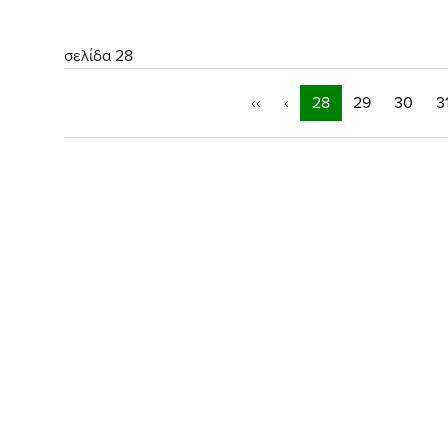
σελίδα 28
‹‹
‹
28
29
30
3