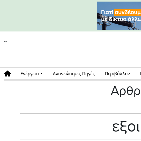
--
Ενέργεια
Ανανεώσιμες Πηγές
Περιβάλλον
Αρθρ
εξο