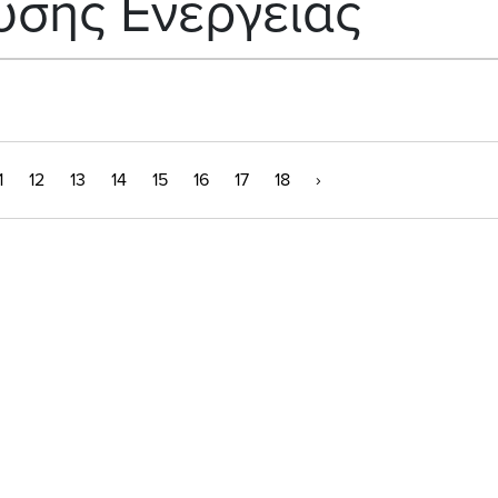
σης Ενέργειας
1
12
13
14
15
16
17
18
›