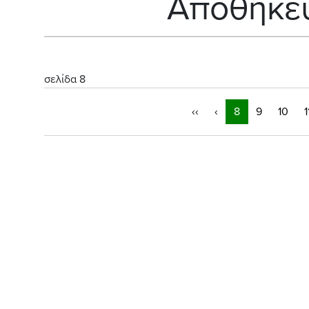
Αποθήκευ
σελίδα 8
‹‹
‹
8
9
10
1