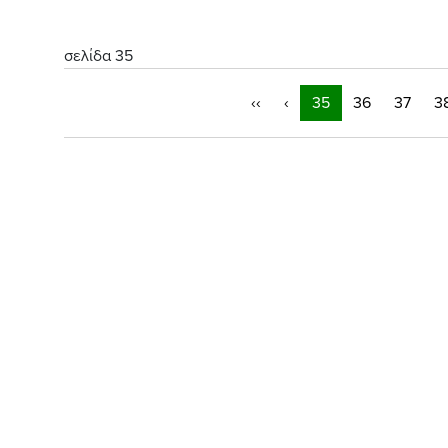
σελίδα 35
‹‹
‹
35
36
37
3