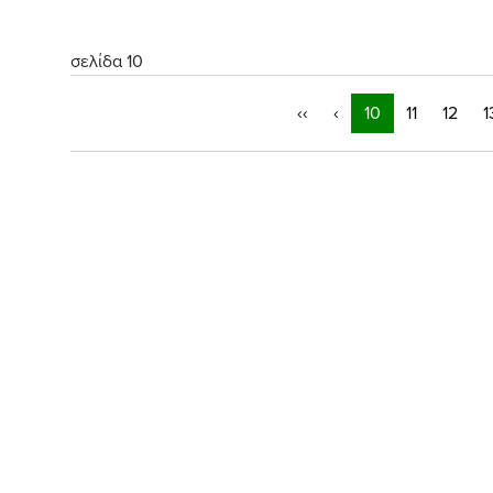
σελίδα 10
‹‹
‹
10
11
12
1