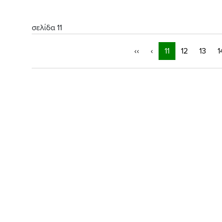
σελίδα 11
‹‹
‹
11
12
13
1