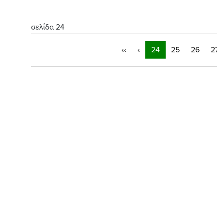
σελίδα 24
‹‹
‹
24
25
26
2