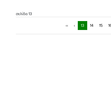
σελίδα 13
‹‹
‹
13
14
15
1