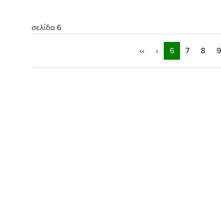
σελίδα 6
‹‹
‹
6
7
8
9