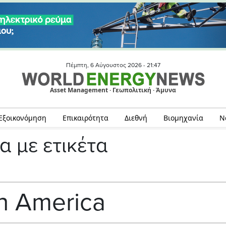
Πέμπτη, 6 Αύγουστος 2026 -
21:47
Asset Management · Γεωπολιτική · Άμυνα
Εξοικονόμηση
Επικαιρότητα
Διεθνή
Βιομηχανία
Ν
α με ετικέτα
an America