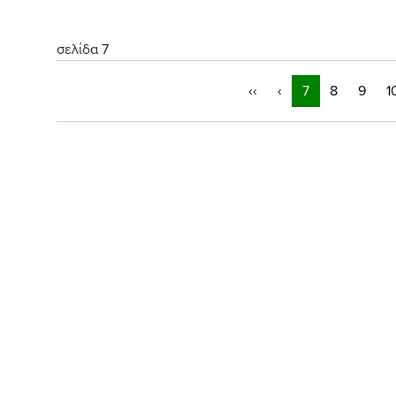
σελίδα 7
‹‹
‹
7
8
9
1