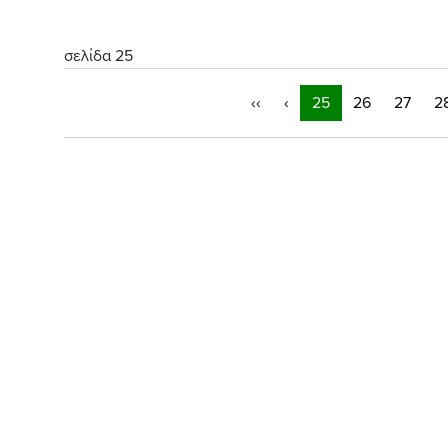
σελίδα 25
‹‹
‹
25
26
27
2