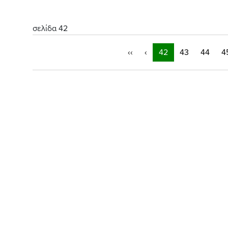
σελίδα 42
‹‹
‹
42
43
44
4