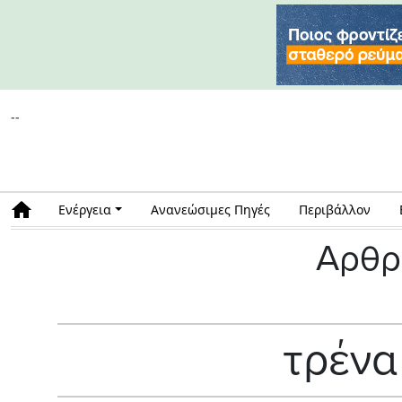
--
Ενέργεια
Ανανεώσιμες Πηγές
Περιβάλλον
Αρθρ
τρένα