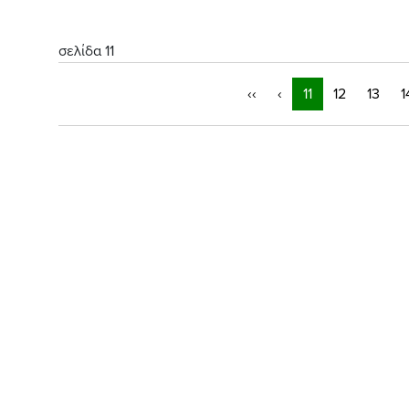
σελίδα 11
‹‹
‹
11
12
13
1