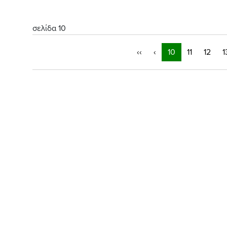
σελίδα 10
‹‹
‹
10
11
12
1