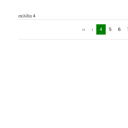
σελίδα 4
‹‹
‹
4
5
6