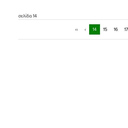
σελίδα 14
‹‹
‹
14
15
16
17