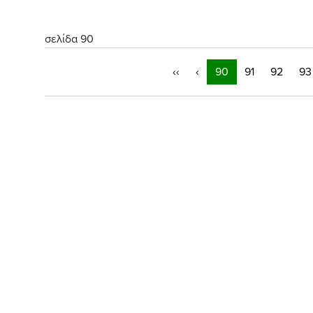
σελίδα 90
‹‹
‹
90
91
92
93