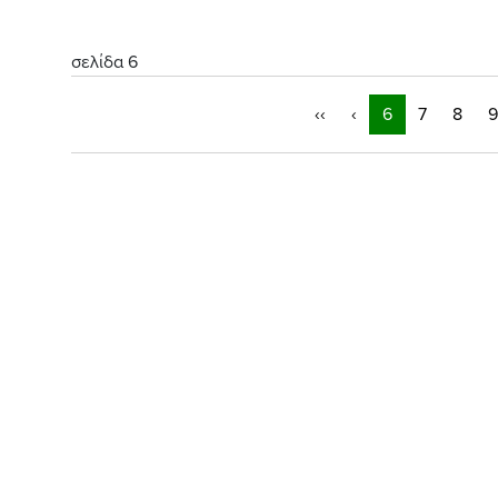
σελίδα 6
‹‹
‹
6
7
8
9