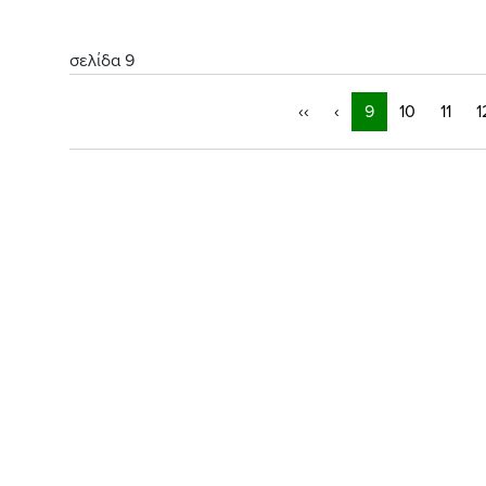
σελίδα 9
‹‹
‹
9
10
11
1